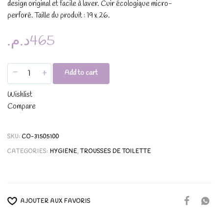
design original et facile à laver.
Cuir écologique micro-
perforé.
Taille du produit : 19 x 26.
د.م.
465
-
+
Add to cart
Wishlist
Compare
SKU:
CO-31505100
CATEGORIES:
HYGIENE
,
TROUSSES DE TOILETTE
AJOUTER AUX FAVORIS