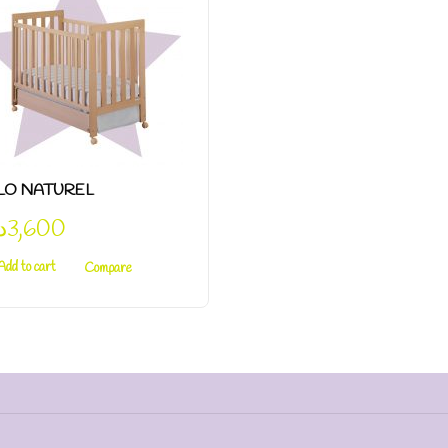
LO NATUREL
.
3,600
Add to cart
Compare