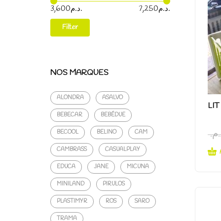
Price:
—
7,250د.م.
3,600د.م.
Filter
NOS MARQUES
ALONDRA
ASALVO
LIT
BEBECAR
BEBÉDUE
د.م
BECOOL
BELINO
CAM
CAMBRASS
CASUALPLAY
EDUCA
JANE
MICUNA
MINILAND
PIRULOS
PLASTIMYR
ROS
SARO
TRAMA