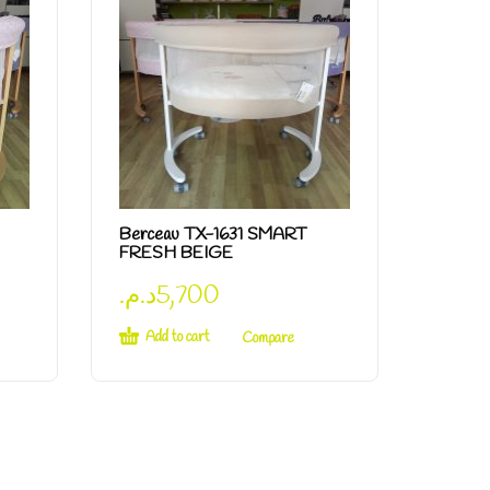
Berceau TX-1631 SMART
FRESH BEIGE
د.م.
5,700
Add to cart
Compare