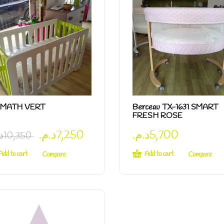
 MATH VERT
Berceau TX-1631 SMART
FRESH ROSE
د.م.
7,250
د.م.
5,700
.
10,350
Add to cart
Add to cart
Compare
Compare