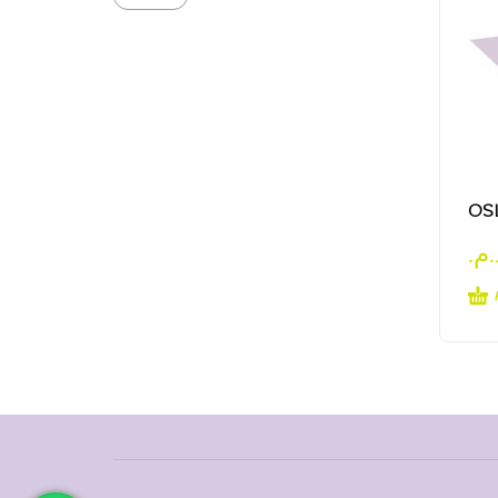
OS
د.م