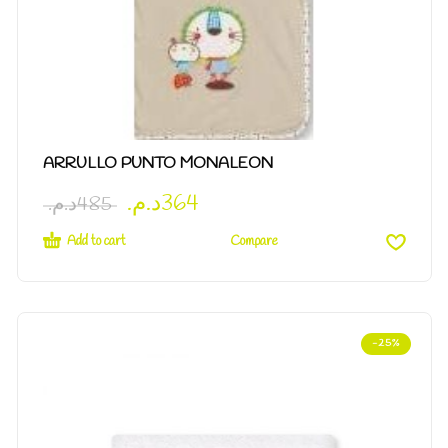
ARRULLO PUNTO MONALEON
د.م.
364
د.م.
485
Add to cart
Compare
-25%