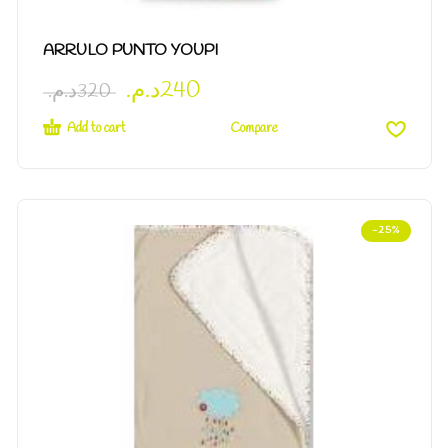
ARRULO PUNTO YOUPI
د.م.
240
د.م.
320
Add to cart
Compare
-25%