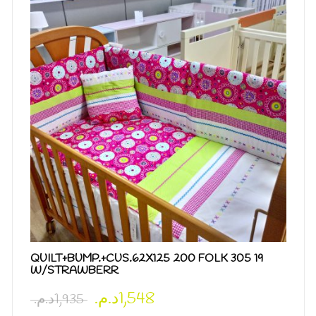
QUILT+BUMP.+CUS.62X125 200 FOLK 305 19
W/STRAWBERR
د.م.
1,548
د.م.
1,935