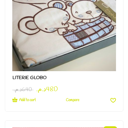
LITERIE GLOBO
د.م.
480
د.م.
640
Add to cart
Compare