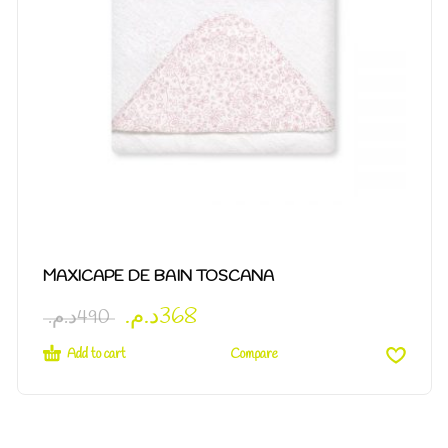
MAXICAPE DE BAIN TOSCANA
د.م.
368
د.م.
490
Add to cart
Compare