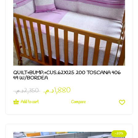
QUILT+BUMP.+CUS.62X125 200 TOSCANA 406
49 W/BORDEA
د.م.
1,880
د.م.
2,350
Add to cart
Compare
-20%