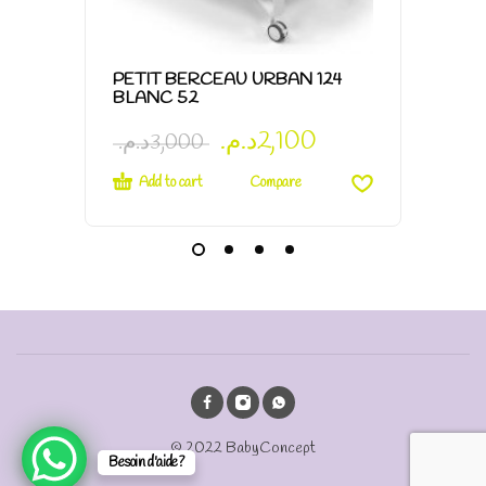
PETIT BERCEAU URBAN 124
ECOUT
BLANC 52
د.م.
2,100
د.م.
3,000
د.م.
3
Add to cart
Add t
Compare
© 2022 BabyConcept
Besoin d'aide?