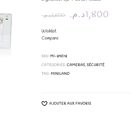
د.م.
1,800
د.م.
2,800
Wishlist
Compare
SKU:
MI-89078
CATEGORIES:
CAMERAS
,
SÉCURITÉ
TAG:
MINILAND
AJOUTER AUX FAVORIS