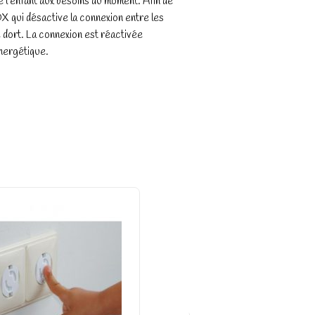
l’enfant aux besoins du moment. Afin de
X qui désactive la connexion entre les
é dort. La connexion est réactivée
nergétique.
-2