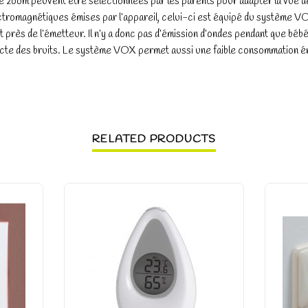
zoom peuvent être sélectionnées par les parents pour adapter la vue de 
ectromagnétiques émises par l’appareil, celui-ci est équipé du système VO
t près de l’émetteur. Il n’y a donc pas d’émission d’ondes pendant que béb
ecte des bruits. Le système VOX permet aussi une faible consommation é
RELATED PRODUCTS