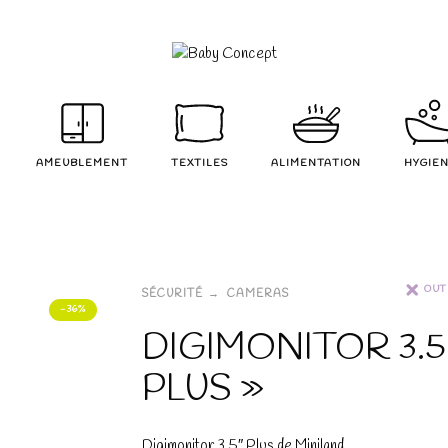
AMEUBLEMENT
TEXTILES
ALIMENTATION
HYGIE
OUT
SÉCURITÉ
CAMERAS
-36%
DIGIMONITOR 3.5
PLUS »
Digimonitor 3,5″ Plus de Miniland