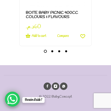
BOITE BABY PICNIC 400CC
GOUPI
COLOURS & FLAVOURS
د.م.
60
د.م.
9
Add to cart
Add t
Compare
© 2022 BabyConcept
Besoin d'aide?