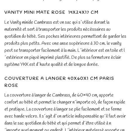
VANITY MINI MATE
ROSE
19X24X17 CM
Le Vanity minide Cambrass est un sac qui s´utilise durant la
maternité et sert à transporter les produits nécéssaires au
quotidien du bébé. Ses poches intérieures permettent de garder les
produits plus petits. Avec une anse supérieure à 30 cm. le vanity
peut se transporter facilement à la main. L´intérieur est en toile et l
´extérieur en piqué imprimé plastifié. De plus sa fermeture éclair
système YKK est d´haute qualité et de longue durée.
COUVERTURE A LANGER 40X60X1 CM PARIS
ROSE
La couverture à langer de Cambrass, de 60×40 cm, apporte
confort au bébé et permet le changer n´importe où, de façon rapide
et pratique. La couverture à langer se plie facilement et se ferme
avec bande velcro. Il s´agit d´un article indispensable qu´il faut avoir
dans le sac quotidien du bébé et qui permet d´être utilisé à n
´importe quel moment ou endroit. L´intérieur matelassé apporte un