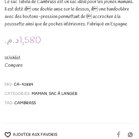
Le sac Tabela de Cambrass est un sac idéal pour les jeunes mamans.
Il est doté d une double anse sur le dessus, d une bandoulière
avec des boutons-pression permettant de l accrocher à la
poussette ainsi que de poches intérieures. Fabriqué en Espagne
د.م.
1,580
Wishlist
Compare
SKU:
CA-42884
CATEGORIES:
MAMAN
,
SAC À LANGER
TAG:
CAMBRASS
AJOUTER AUX FAVORIS