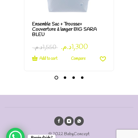
Ensemble Sac + Trousse+
Ensembl
Couverture à langer BIG SARA
Couvert
BLEU
د.م.
1,300
د.م.
1,550
د.م.
1,
Add to cart
Add t
Compare
© 2022 BabyConcept