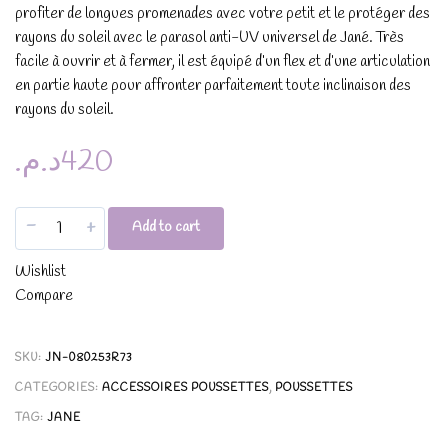
profiter de longues promenades avec votre petit et le protéger des
rayons du soleil avec le parasol anti-UV universel de Jané. Très
facile à ouvrir et à fermer, il est équipé d’un flex et d’une articulation
en partie haute pour affronter parfaitement toute inclinaison des
rayons du soleil.
د.م.
420
-
+
Add to cart
Wishlist
Compare
SKU:
JN-080253R73
CATEGORIES:
ACCESSOIRES POUSSETTES
,
POUSSETTES
TAG:
JANE