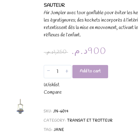
SAUTEUR
Air Jumpler avec tour gonflable pour éviter les he
les égratignures; des hochets incorporés à l’intér
retentissent dès la mise en mouvement, activant l
réflexes de l’enfant.
د.م.
900
د.م.
1,250
-
+
Add to cart
Wishlist
Compare
SKU:
JN-6014
CATEGORY:
TRANSAT ET TROTTEUR
TAG:
JANE