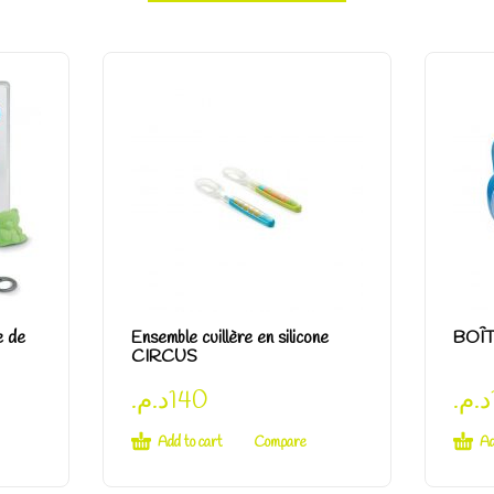
e de
Ensemble cuillère en silicone
BOÎ
CIRCUS
د.م.
140
د.م.
Add to cart
Ad
Compare