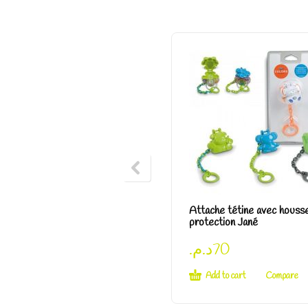
Attache tétine avec houss
protection Jané
د.م.
70
Add to cart
Compare