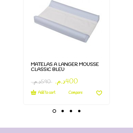
MATELAS A LANGER MOUSSE
MOUCH
CLASSIC BLEU
د.م.
400
د.م.
6
د.م.
590
Add to cart
Add t
Compare