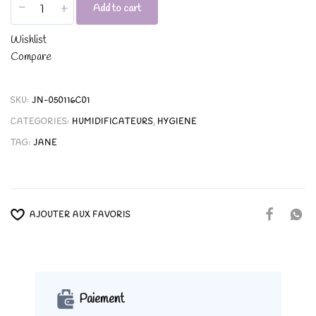
-
+
Add to cart
Wishlist
Compare
SKU:
JN-050116C01
CATEGORIES:
HUMIDIFICATEURS
,
HYGIENE
TAG:
JANE
AJOUTER AUX FAVORIS
Paiement